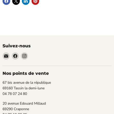
Suivez-nous
Email
Trouvez-
Trouvez-
TECLAB
nous
nous
sur
sur
Facebook
Instagram
Nos points de vente
67 bis avenue de la république
69160 Tassin la demi-lune
04 78 07 24 80
20 avenue Edouard Millaud
69290 Craponne