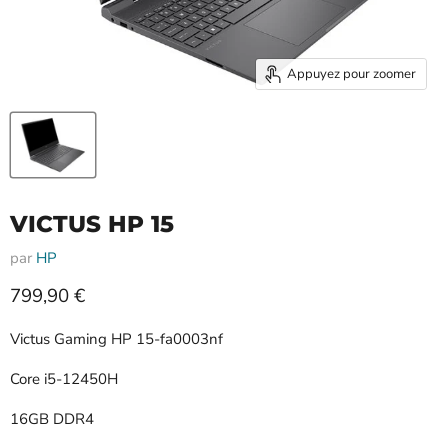
Appuyez pour zoomer
VICTUS HP 15
par
HP
Prix actuel
799,90 €
Victus Gaming HP 15-fa0003nf
Core i5-12450H
16GB DDR4