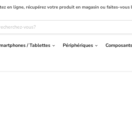
ez en ligne, récupérez votre produit en magasin ou faites-vous l
martphones / Tablettes
Périphériques
Composant