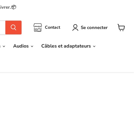
ivrer.📦
Se connecter
Contact
Voir
le
panier
s
Audios
Câbles et adaptateurs