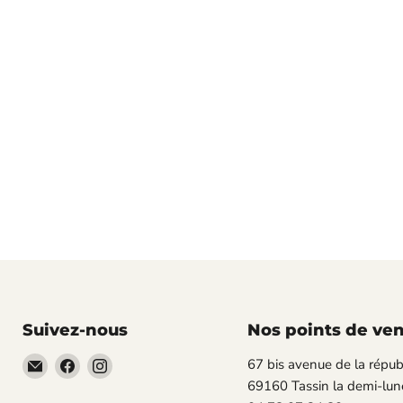
Suivez-nous
Nos points de ve
Email
Trouvez-
Trouvez-
67 bis avenue de la répub
TECLAB
nous
nous
69160 Tassin la demi-lun