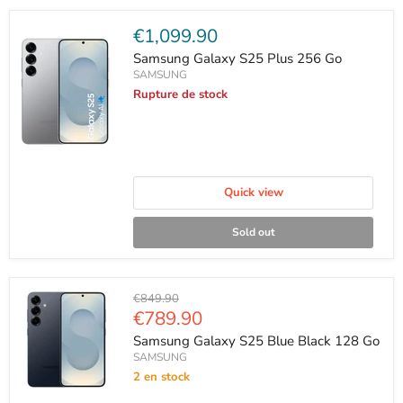
Current
€1,099.90
price
Samsung Galaxy S25 Plus 256 Go
SAMSUNG
Rupture de stock
Quick view
Sold out
Original
€849.90
price
Current
€789.90
price
Samsung Galaxy S25 Blue Black 128 Go
SAMSUNG
2 en stock