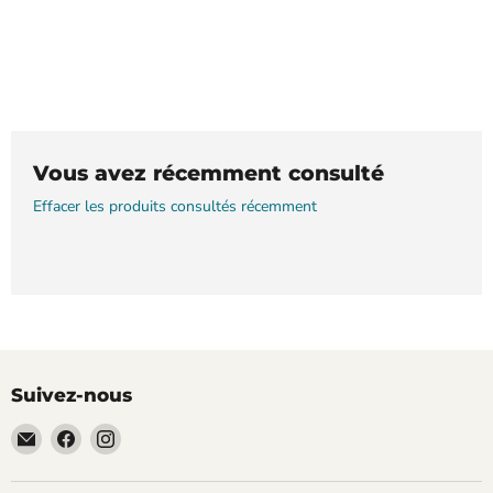
Vous avez récemment consulté
Effacer les produits consultés récemment
Suivez-nous
Email
Trouvez-
Trouvez-
TECLAB
nous
nous
sur
sur