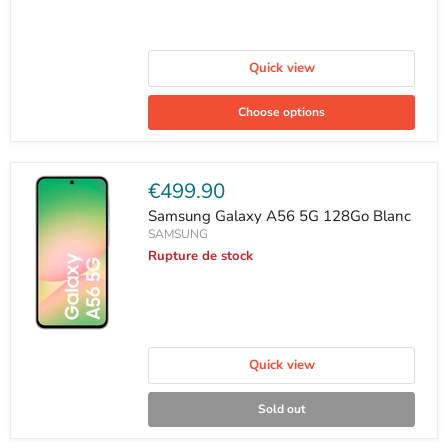
Quick view
Choose options
Current
€499.90
price
Samsung Galaxy A56 5G 128Go Blanc
SAMSUNG
Rupture de stock
Quick view
Sold out