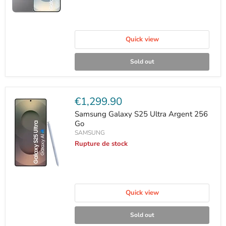
Quick view
Sold out
Current
€1,299.90
price
Samsung Galaxy S25 Ultra Argent 256
Go
SAMSUNG
Rupture de stock
Quick view
Sold out