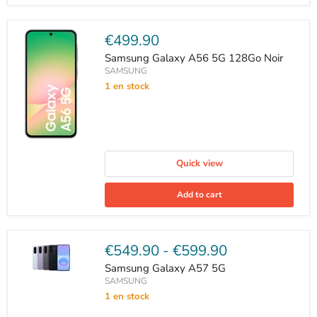
Current
€499.90
price
Samsung Galaxy A56 5G 128Go Noir
SAMSUNG
1 en stock
Quick view
Add to cart
€549.90
-
€599.90
Samsung Galaxy A57 5G
SAMSUNG
1 en stock