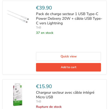
Current
€39.90
price
Pack de charge secteur 1 USB Type-C
Power Delivery 20W + câble USB Type-
C vers Lightning
TnB
37 en stock
Quick view
Add to cart
Current
€15.90
price
Chargeur secteur avec câble intégré
Micro USB
TnB
Rupture de stock