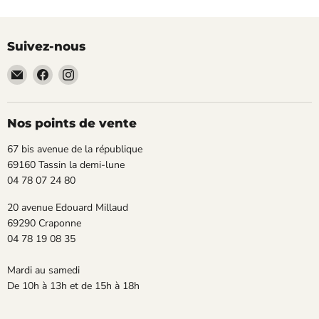
Suivez-nous
Email
Trouvez-
Trouvez-
TECLAB
nous
nous
sur
sur
Facebook
Instagram
Nos points de vente
67 bis avenue de la république
69160 Tassin la demi-lune
04 78 07 24 80
20 avenue Edouard Millaud
69290 Craponne
04 78 19 08 35
Mardi au samedi
De 10h à 13h et de 15h à 18h