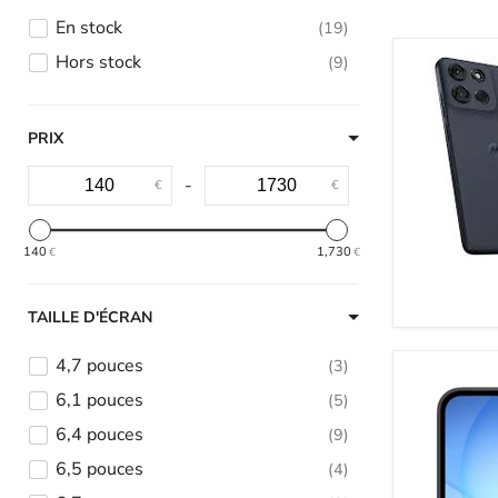
En stock
19
Hors stock
9
PRIX
-
€
€
140
1,730
€
€
TAILLE D'ÉCRAN
4,7 pouces
3
6,1 pouces
5
6,4 pouces
9
6,5 pouces
4