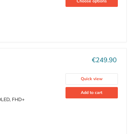
Choose options
U
Current
€249.90
price
Quick view
Add to cart
AMOLED, FHD+