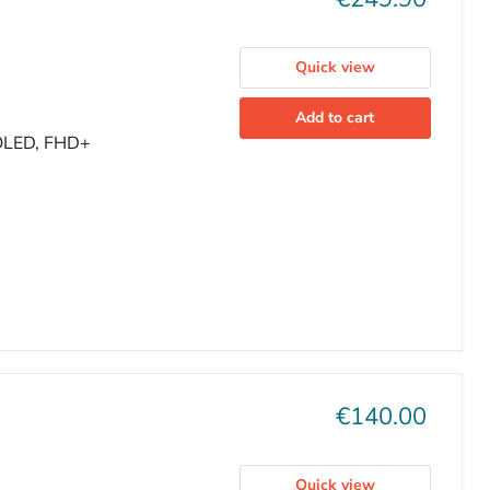
price
Quick view
Add to cart
AMOLED, FHD+
Current
€140.00
price
Quick view