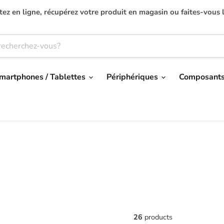
ez en ligne, récupérez votre produit en magasin ou faites-vous l
martphones / Tablettes
Périphériques
Composant
26
products