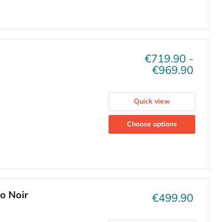
€719.90
-
€969.90
Quick view
Choose options
o Noir
Current
€499.90
price