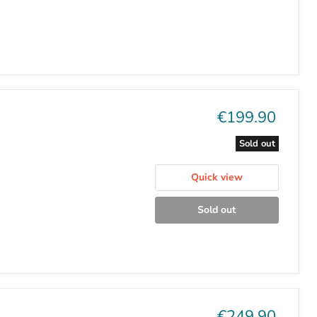
Current
€199.90
price
Sold out
Quick view
Sold out
Current
€249.90