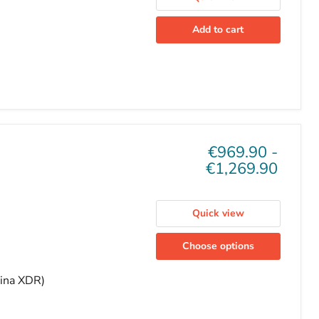
Add to cart
€969.90
-
€1,269.90
Quick view
Choose options
tina XDR)