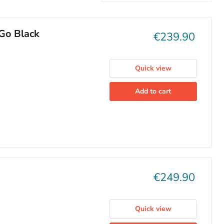
o Black
Current
€239.90
price
Quick view
Add to cart
Current
€249.90
price
Quick view