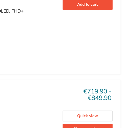
Add to cart
AMOLED, FHD+
€719.90
-
€849.90
Quick view