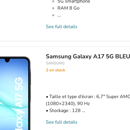
5G smartphone
RAM 8 Go
...
See full details
Samsung Galaxy A17 5G BLE
SAMSUNG
2 en stock
• Taille et type d’écran : 6,7″ Super 
(1080×2340), 90 Hz
• Stockage : 128 ...
See full details