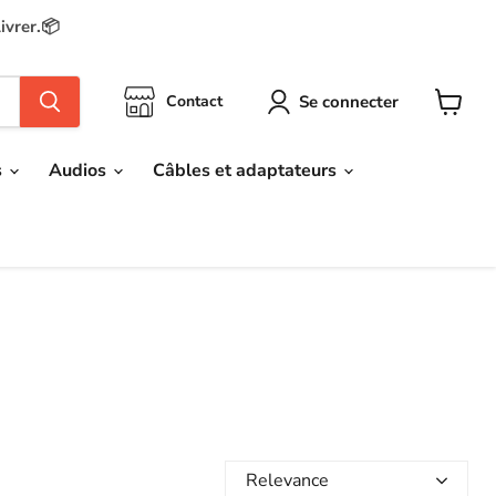
ivrer.📦
Se connecter
Contact
Voir
le
panier
s
Audios
Câbles et adaptateurs
Relevance