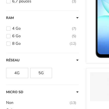
6,7 pouces
3
RAM
4 Go
7
6 Go
5
8 Go
12
RÉSEAU
4G
5G
MICRO SD
Non
13