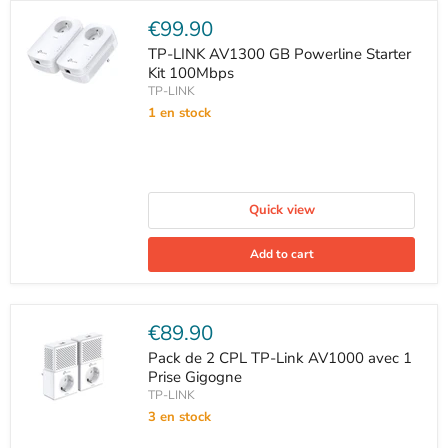
Current
€99.90
price
TP-LINK AV1300 GB Powerline Starter
Kit 100Mbps
TP-LINK
1 en stock
Quick view
Add to cart
Current
€89.90
price
Pack de 2 CPL TP-Link AV1000 avec 1
Prise Gigogne
TP-LINK
3 en stock