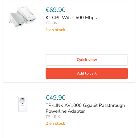
Current
€69.90
price
Kit CPL Wifi – 600 Mbps
TP-LINK
1 en stock
Quick view
Add to cart
Current
€49.90
price
TP-LINK AV1000 Gigabit Passthrough
Powerline Adapter
TP-LINK
2 en stock