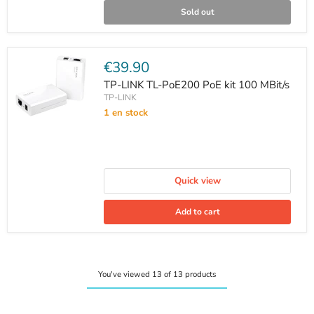
Sold out
Current
€39.90
price
TP-LINK TL-PoE200 PoE kit 100 MBit/s
TP-LINK
1 en stock
Quick view
Add to cart
You've viewed 13 of 13 products