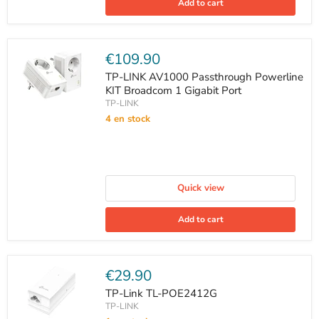
Add to cart
Current
€109.90
price
TP-LINK AV1000 Passthrough Powerline
KIT Broadcom 1 Gigabit Port
TP-LINK
4 en stock
Quick view
Add to cart
Current
€29.90
price
TP-Link TL-POE2412G
TP-LINK