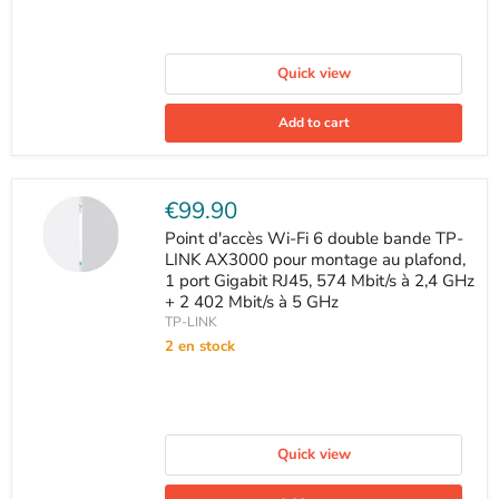
Quick view
Add to cart
Current
€99.90
price
Point d'accès Wi-Fi 6 double bande TP-
LINK AX3000 pour montage au plafond,
1 port Gigabit RJ45, 574 Mbit/s à 2,4 GHz
+ 2 402 Mbit/s à 5 GHz
TP-LINK
2 en stock
Quick view