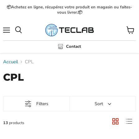
📦Achetez en ligne, récupérez votre produit en magasin ou faites-
vous livrer.📦
Menu
Voir
Rechercher
le
panier
Contact
Accueil
CPL
CPL
Filters
Sort
13
products