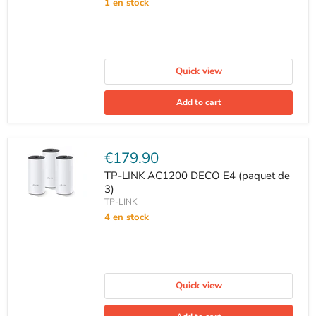
1 en stock
Quick view
Add to cart
Current
€179.90
price
TP-LINK AC1200 DECO E4 (paquet de
3)
TP-LINK
4 en stock
Quick view