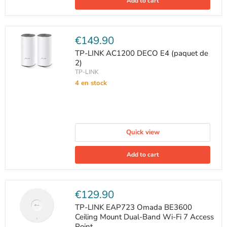
Add to cart
Current
€149.90
price
TP-LINK AC1200 DECO E4 (paquet de
2)
TP-LINK
4 en stock
Quick view
Add to cart
Current
€129.90
price
TP-LINK EAP723 Omada BE3600
Ceiling Mount Dual-Band Wi-Fi 7 Access
Point