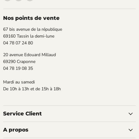
TECLAB
nous
nous
sur
sur
Facebook
Instagram
Nos points de vente
67 bis avenue de la république
69160 Tassin la demi-lune
04 78 07 24 80
20 avenue Edouard Millaud
69290 Craponne
04 78 19 08 35
Mardi au samedi
De 10h à 13h et de 15h à 18h
Service Client
A propos