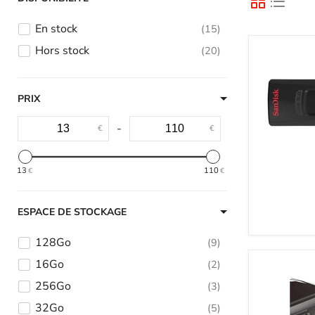
En stock
15
Hors stock
20
PRIX
-
€
€
13
110
€
€
ESPACE DE STOCKAGE
128Go
9
16Go
2
256Go
3
32Go
5