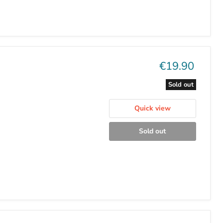
Current
€19.90
price
Sold out
Quick view
Sold out
Current
€19.90