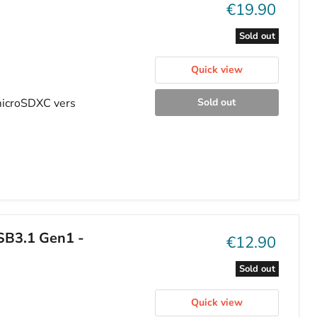
price
Sold out
Quick view
microSDXC vers
Sold out
B3.1 Gen1 -
Current
€12.90
price
Sold out
Quick view