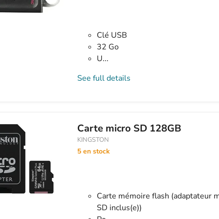
Clé USB
32 Go
U...
See full details
Carte micro SD 128GB
KINGSTON
5 en stock
Carte mémoire flash (adaptateur 
SD inclus(e))
Po...