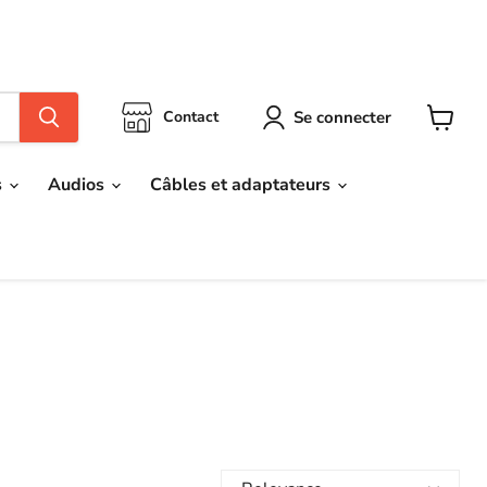
ivrer.📦
Se connecter
Contact
Voir
le
panier
s
Audios
Câbles et adaptateurs
Relevance