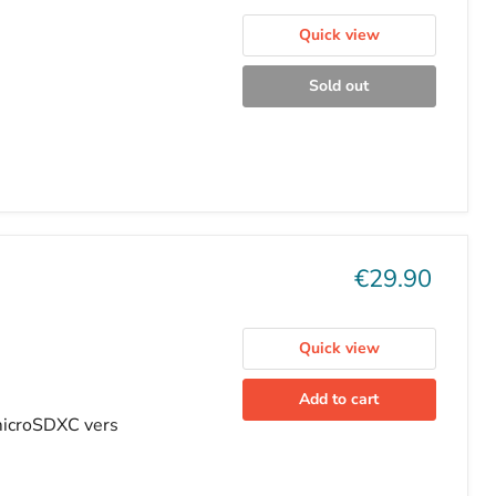
Quick view
Sold out
Current
€29.90
price
Quick view
Add to cart
microSDXC vers