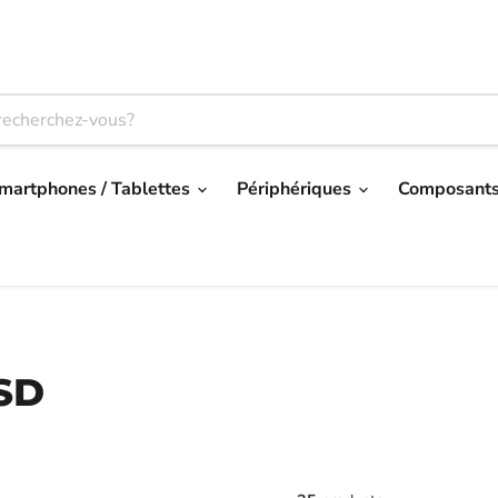
ez en ligne, récupérez votre produit en magasin ou faites-vous l
martphones / Tablettes
Périphériques
Composant
 SD
35
products