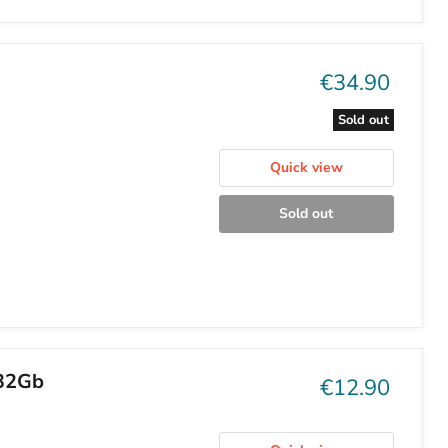
Current
€34.90
price
Sold out
Quick view
Sold out
 32Gb
Current
€12.90
price
Quick view