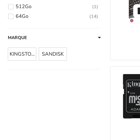
512Go
1
64Go
14
MARQUE
KINGSTON
SANDISK