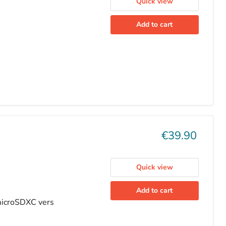
Add to cart
Current
€39.90
price
Quick view
Add to cart
microSDXC vers