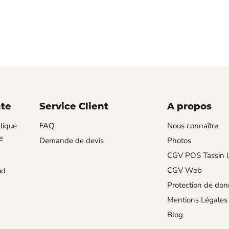
nte
Service Client
A propos
lique
FAQ
Nous connaître
e
Demande de devis
Photos
CGV POS Tassin l
CGV Web
ud
Protection de do
Mentions Légales
Blog