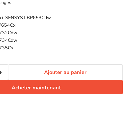
 pages
non i-SENSYS LBP653Cdw
P654Cx
F732Cdw
F734Cdw
F735Cx
Ajouter au panier
Acheter maintenant