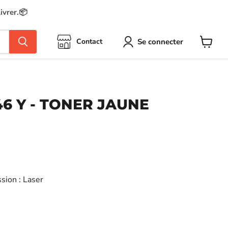
ivrer.📦
Se connecter
Contact
Voir
le
panier
6 Y - TONER JAUNE
sion : Laser