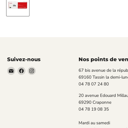
Suivez-nous
Nos points de ve
Email
Trouvez-
Trouvez-
67 bis avenue de la répub
TECLAB
nous
nous
69160 Tassin la demi-lun
sur
sur
04 78 07 24 80
Facebook
Instagram
20 avenue Edouard Milla
69290 Craponne
04 78 19 08 35
Mardi au samedi