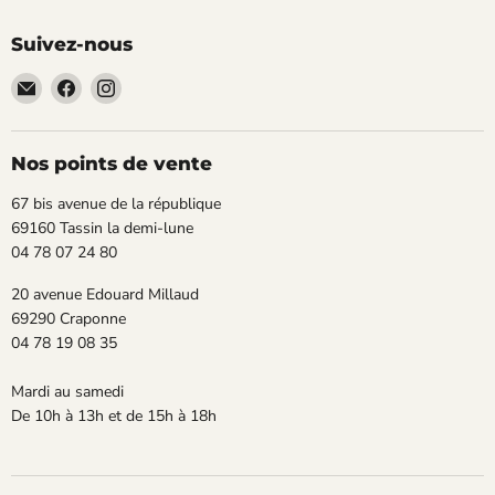
Suivez-nous
Email
Trouvez-
Trouvez-
TECLAB
nous
nous
sur
sur
Facebook
Instagram
Nos points de vente
67 bis avenue de la république
69160 Tassin la demi-lune
04 78 07 24 80
20 avenue Edouard Millaud
69290 Craponne
04 78 19 08 35
Mardi au samedi
De 10h à 13h et de 15h à 18h