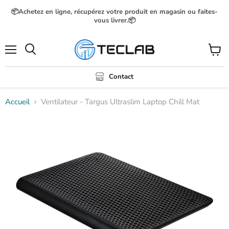
📦Achetez en ligne, récupérez votre produit en magasin ou faites-
vous livrer.📦
Menu
Voir
Rechercher
le
panier
Contact
Accueil
Ventilateur - Targus Ultraslim Laptop Chill Mat