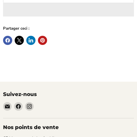
Partager ceci :
Suivez-nous
Email
Trouvez-
Trouvez-
TECLAB
nous
nous
sur
sur
Facebook
Instagram
Nos points de vente