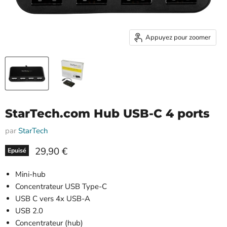
Appuyez pour zoomer
StarTech.com Hub USB-C 4 ports
par
StarTech
Prix actuel
29,90 €
Epuisé
Mini-hub
Concentrateur USB Type-C
USB C vers 4x USB-A
USB 2.0
Concentrateur (hub)