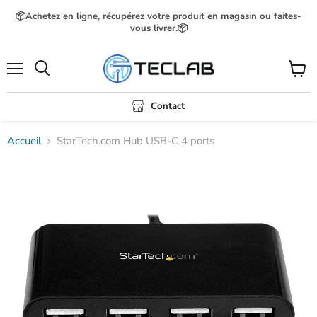
📦Achetez en ligne, récupérez votre produit en magasin ou faites-
vous livrer.📦
Menu
Voir
Rechercher
le
panier
Contact
Accueil
StarTech.com Hub USB-C 4 ports