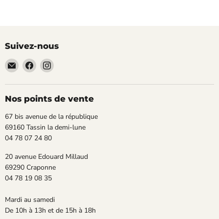
Suivez-nous
Email
Trouvez-
Trouvez-
TECLAB
nous
nous
sur
sur
Facebook
Instagram
Nos points de vente
67 bis avenue de la république
69160 Tassin la demi-lune
04 78 07 24 80
20 avenue Edouard Millaud
69290 Craponne
04 78 19 08 35
Mardi au samedi
De 10h à 13h et de 15h à 18h