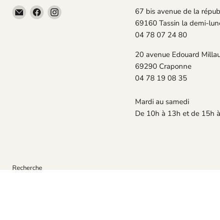
Email
Trouvez-
Trouvez-
67 bis avenue de la répub
TECLAB
nous
nous
69160 Tassin la demi-lun
sur
sur
04 78 07 24 80
Facebook
Instagram
20 avenue Edouard Milla
69290 Craponne
04 78 19 08 35
Mardi au samedi
De 10h à 13h et de 15h 
Recherche
Droits d'auteur © 2026 TECLAB.
Commerce électronique propulsé par Shopify