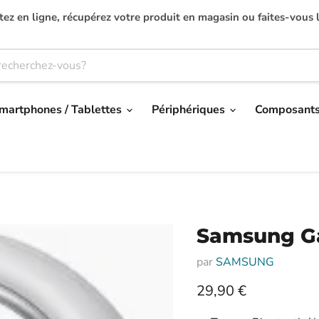
ez en ligne, récupérez votre produit en magasin ou faites-vous l
martphones / Tablettes
Périphériques
Composant
Samsung Ga
par
SAMSUNG
Prix actuel
29,90 €