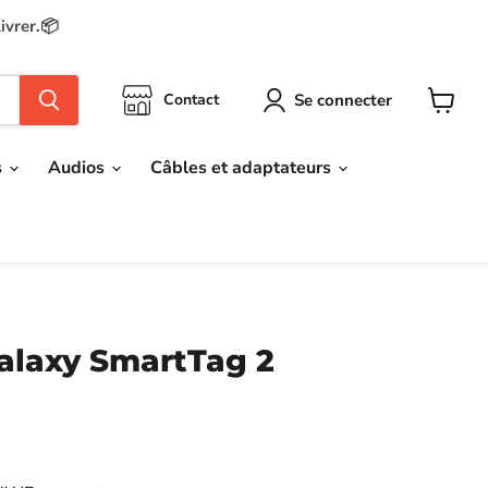
ivrer.📦
Se connecter
Contact
Voir
le
panier
s
Audios
Câbles et adaptateurs
laxy SmartTag 2