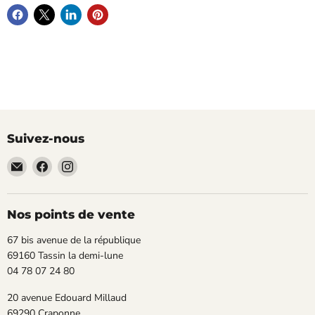
Suivez-nous
Email
Trouvez-
Trouvez-
TECLAB
nous
nous
sur
sur
Facebook
Instagram
Nos points de vente
67 bis avenue de la république
69160 Tassin la demi-lune
04 78 07 24 80
20 avenue Edouard Millaud
69290 Craponne