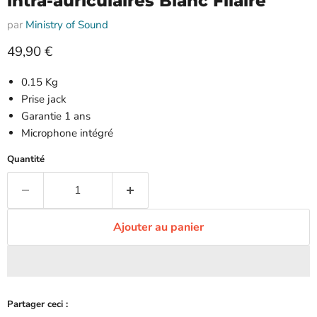
intra-auriculaires Blanc Filaire
par
Ministry of Sound
Prix actuel
49,90 €
0.15 Kg
Prise jack
Garantie 1 ans
Microphone intégré
Quantité
Ajouter au panier
Partager ceci :