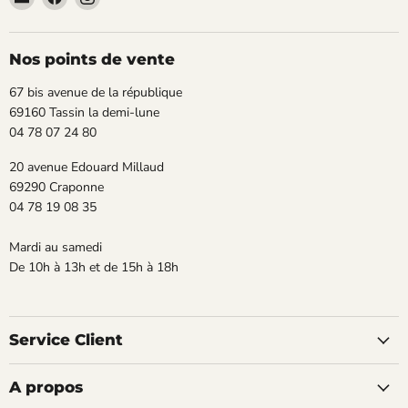
TECLAB
nous
nous
sur
sur
Facebook
Instagram
Nos points de vente
67 bis avenue de la république
69160 Tassin la demi-lune
04 78 07 24 80
20 avenue Edouard Millaud
69290 Craponne
04 78 19 08 35
Mardi au samedi
De 10h à 13h et de 15h à 18h
Service Client
A propos