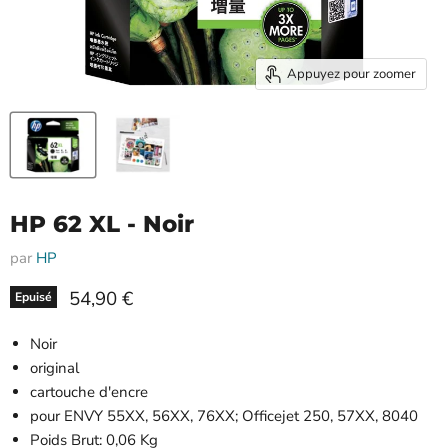
Appuyez pour zoomer
HP 62 XL - Noir
par
HP
Prix actuel
54,90 €
Epuisé
Noir
original
cartouche d'encre
pour ENVY 55XX, 56XX, 76XX; Officejet 250, 57XX, 8040
Poids Brut: 0,06 Kg