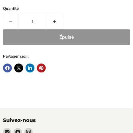
Quantité
Épuisé
Partager ceci :
Suivez-nous
Email
Trouvez-
Trouvez-