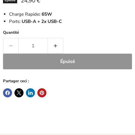
Prix actuel
24,90 €
Epuisé
Charge Rapide
: 65W
Ports:
USB-A + 2x USB-C
Quantité
Épuisé
Partager ceci :