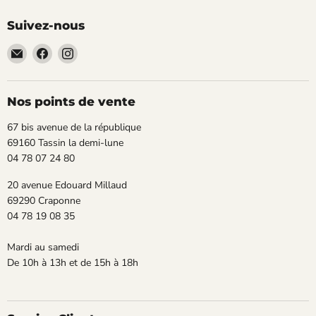
Suivez-nous
Email
Trouvez-
Trouvez-
TECLAB
nous
nous
sur
sur
Facebook
Instagram
Nos points de vente
67 bis avenue de la république
69160 Tassin la demi-lune
04 78 07 24 80
20 avenue Edouard Millaud
69290 Craponne
04 78 19 08 35
Mardi au samedi
De 10h à 13h et de 15h à 18h