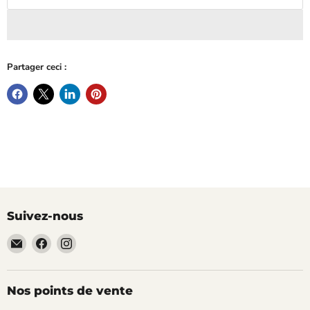
Partager ceci :
Suivez-nous
Email
Trouvez-
Trouvez-
TECLAB
nous
nous
sur
sur
Facebook
Instagram
Nos points de vente