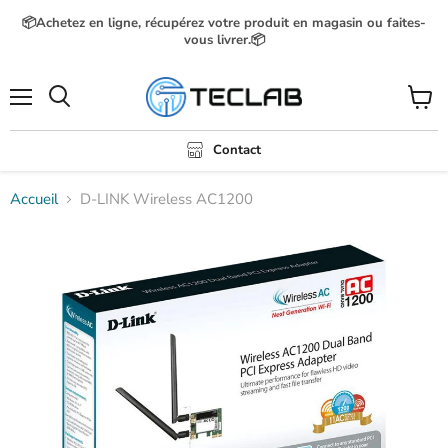
📦Achetez en ligne, récupérez votre produit en magasin ou faites-
vous livrer.📦
Menu
Voir
Rechercher
le
panier
Contact
Accueil
D-LINK Wireless AC1200