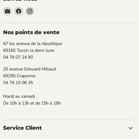
Email
Trouvez-
Trouvez-
TECLAB
nous
nous
sur
sur
Facebook
Instagram
Nos points de vente
67 bis avenue de la république
69160 Tassin la demi-lune
04 78 07 24 80
20 avenue Edouard Millaud
69290 Craponne
04 78 19 08 35
Mardi au samedi
De 10h à 13h et de 15h à 18h
Service Client