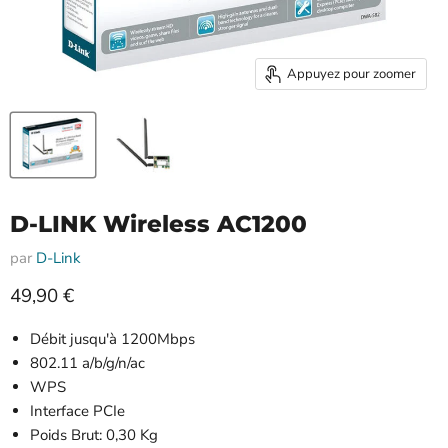
Appuyez pour zoomer
D-LINK Wireless AC1200
par
D-Link
Prix actuel
49,90 €
Débit jusqu'à 1200Mbps
802.11 a/b/g/n/ac
WPS
Interface PCIe
Poids Brut: 0,30 Kg