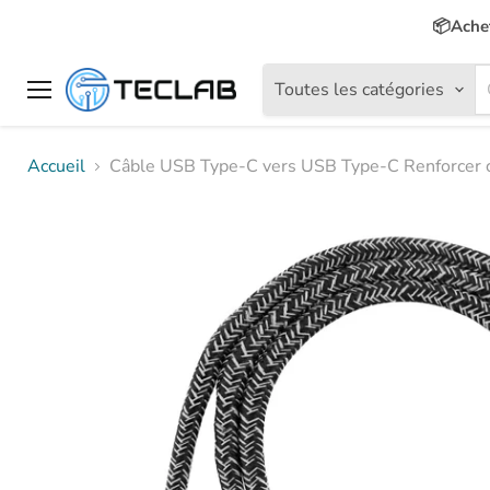
📦Achet
Toutes les catégories
Menu
Accueil
Câble USB Type-C vers USB Type-C Renforcer 