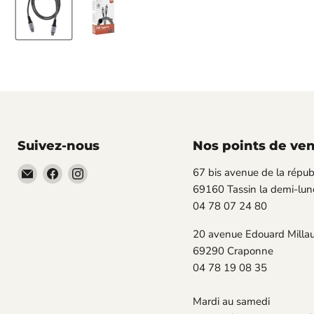
Suivez-nous
Nos points de ve
Email
Trouvez-
Trouvez-
67 bis avenue de la répub
TECLAB
nous
nous
69160 Tassin la demi-lun
sur
sur
04 78 07 24 80
Facebook
Instagram
20 avenue Edouard Milla
69290 Craponne
04 78 19 08 35
Mardi au samedi