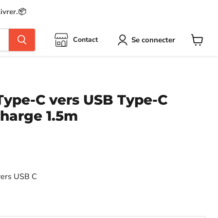
ivrer.📦
Se connecter
Contact
Voir
le
panier
Type-C vers USB Type-C
charge 1.5m
vers USB C