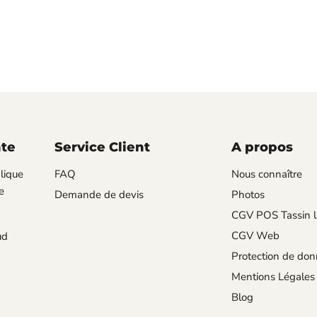
nte
Service Client
A propos
lique
FAQ
Nous connaître
e
Demande de devis
Photos
CGV POS Tassin l
CGV Web
ud
Protection de do
Mentions Légales
Blog