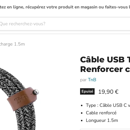
ez en ligne, récupérez votre produit en magasin ou faites-vous l
charge 1.5m
Câble USB 
Renforcer 
par
TnB
Prix actuel
19,90 €
Epuisé
Type : Câble USB C 
Cable renforcé
Longueur 1.5m