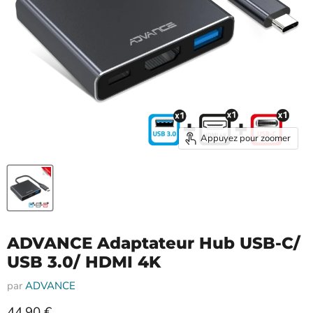
Appuyez pour zoomer
ADVANCE Adaptateur Hub USB-C/
USB 3.0/ HDMI 4K
par
ADVANCE
Prix actuel
44,90 €