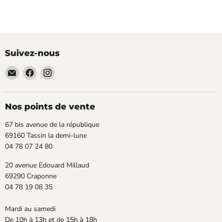
Suivez-nous
Email
Trouvez-
Trouvez-
TECLAB
nous
nous
sur
sur
Facebook
Instagram
Nos points de vente
67 bis avenue de la république
69160 Tassin la demi-lune
04 78 07 24 80
20 avenue Edouard Millaud
69290 Craponne
04 78 19 08 35
Mardi au samedi
De 10h à 13h et de 15h à 18h