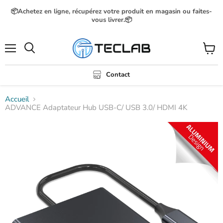
📦Achetez en ligne, récupérez votre produit en magasin ou faites-
vous livrer.📦
Menu
Voir
Rechercher
le
panier
Contact
Accueil
ADVANCE Adaptateur Hub USB-C/ USB 3.0/ HDMI 4K