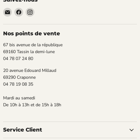
Email
Trouvez-
Trouvez-
TECLAB
nous
nous
sur
sur
Facebook
Instagram
Nos points de vente
67 bis avenue de la république
69160 Tassin la demi-lune
04 78 07 24 80
20 avenue Edouard Millaud
69290 Craponne
04 78 19 08 35
Mardi au samedi
De 10h à 13h et de 15h à 18h
Service Client