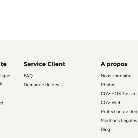
nte
Service Client
A propos
lique
FAQ
Nous connaître
e
Demande de devis
Photos
CGV POS Tassin l
CGV Web
ud
Protection de do
Mentions Légales
Blog