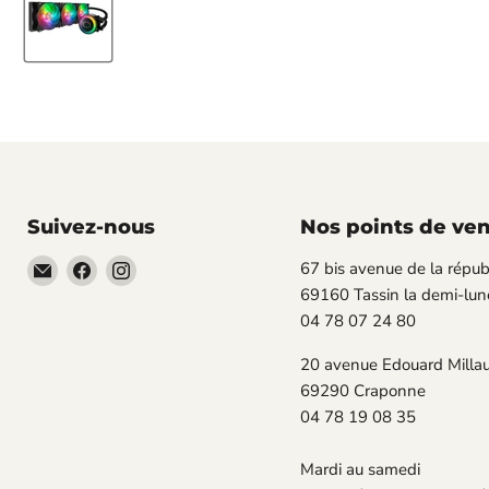
Suivez-nous
Nos points de ve
Email
Trouvez-
Trouvez-
67 bis avenue de la répub
TECLAB
nous
nous
69160 Tassin la demi-lun
sur
sur
04 78 07 24 80
Facebook
Instagram
20 avenue Edouard Milla
69290 Craponne
04 78 19 08 35
Mardi au samedi