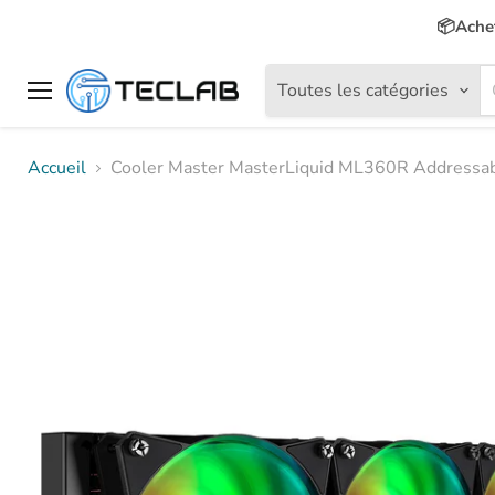
📦Achet
Toutes les catégories
Menu
Accueil
Cooler Master MasterLiquid ML360R Addressa