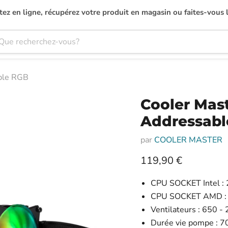
ez en ligne, récupérez votre produit en magasin ou faites-vous l
ble RGB
Cooler Mas
Addressab
par
COOLER MASTER
Prix actuel
119,90 €
CPU SOCKET Intel 
CPU SOCKET AMD 
Ventilateurs : 650 
Durée vie pompe : 7