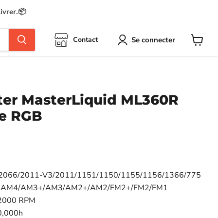
ivrer.📦
Se connecter
Contact
Voir
le
panier
ter MasterLiquid ML360R
le RGB
: 2066/2011-V3/2011/1151/1150/1155/1156/1366/775
: AM4/AM3+/AM3/AM2+/AM2/FM2+/FM2/FM1
- 2000 RPM
0,000h