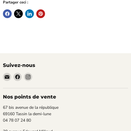
Partager ceci :
Suivez-nous
Email
Trouvez-
Trouvez-
TECLAB
nous
nous
sur
sur
Facebook
Instagram
Nos points de vente
67 bis avenue de la république
69160 Tassin la demi-lune
04 78 07 24 80