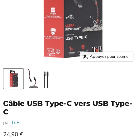
Appuyez pour zoomer
Câble USB Type-C vers USB Type-
C
par
TnB
Prix actuel
24,90 €