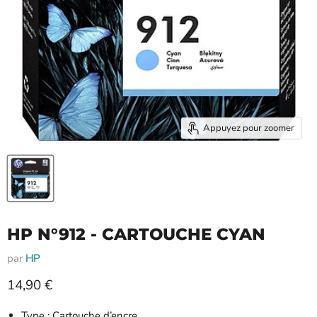
Appuyez pour zoomer
HP N°912 - CARTOUCHE CYAN
par
HP
Prix actuel
14,90 €
Type : Cartouche d’encre