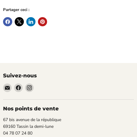
Partager ceci :
Suivez-nous
Email
Trouvez-
Trouvez-
TECLAB
nous
nous
sur
sur
Facebook
Instagram
Nos points de vente
67 bis avenue de la république
69160 Tassin la demi-lune
04 78 07 24 80