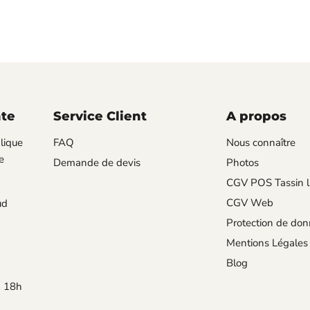
nte
Service Client
A propos
lique
FAQ
Nous connaître
e
Demande de devis
Photos
CGV POS Tassin l
CGV Web
ud
Protection de do
Mentions Légales
Blog
à 18h