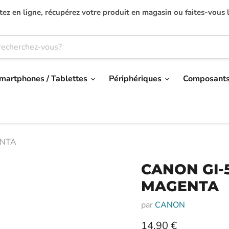
ez en ligne, récupérez votre produit en magasin ou faites-vous l
martphones / Tablettes
Périphériques
Composant
ENTA
CANON GI-5
MAGENTA
par
CANON
Prix actuel
14,90 €