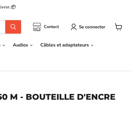
ivrer.📦
Se connecter
Contact
Voir
le
panier
s
Audios
Câbles et adaptateurs
0 M - BOUTEILLE D'ENCRE