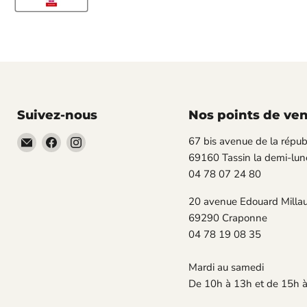
Suivez-nous
Nos points de ve
Email
Trouvez-
Trouvez-
67 bis avenue de la répub
TECLAB
nous
nous
69160 Tassin la demi-lun
sur
sur
04 78 07 24 80
Facebook
Instagram
20 avenue Edouard Milla
69290 Craponne
04 78 19 08 35
Mardi au samedi
De 10h à 13h et de 15h 