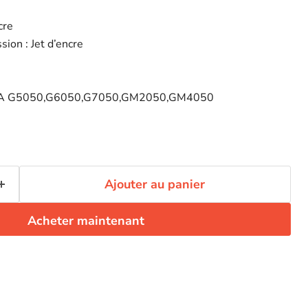
cre
ion : Jet d’encre
A G5050,G6050,G7050,GM2050,GM4050
Ajouter au panier
Acheter maintenant