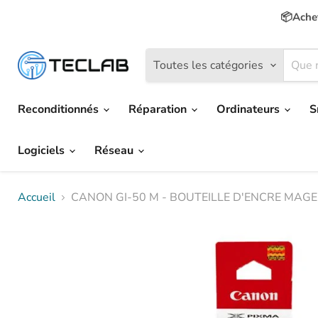
📦Achet
Toutes les catégories
Reconditionnés
Réparation
Ordinateurs
S
Logiciels
Réseau
Accueil
CANON GI-50 M - BOUTEILLE D'ENCRE MAG