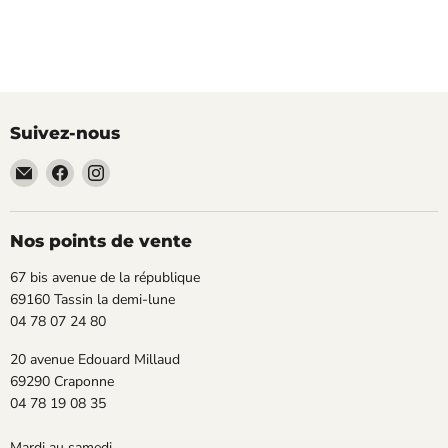
Suivez-nous
Email
Trouvez-
Trouvez-
TECLAB
nous
nous
sur
sur
Facebook
Instagram
Nos points de vente
67 bis avenue de la république
69160 Tassin la demi-lune
04 78 07 24 80
20 avenue Edouard Millaud
69290 Craponne
04 78 19 08 35
Mardi au samedi