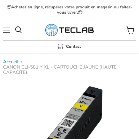
📦Achetez en ligne, récupérez votre produit en magasin ou faites-
vous livrer.📦
Menu
Voir
Rechercher
le
panier
Contact
Accueil
CANON CLI-581 Y XL - CARTOUCHE JAUNE (HAUTE
CAPACITE)