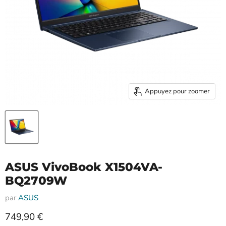
Appuyez pour zoomer
ASUS VivoBook X1504VA-
BQ2709W
par
ASUS
Prix actuel
749,90 €