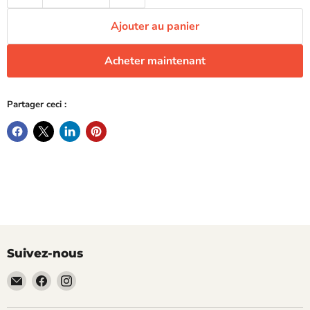
Ajouter au panier
Acheter maintenant
Partager ceci :
Suivez-nous
Email
Trouvez-
Trouvez-
TECLAB
nous
nous
sur
sur