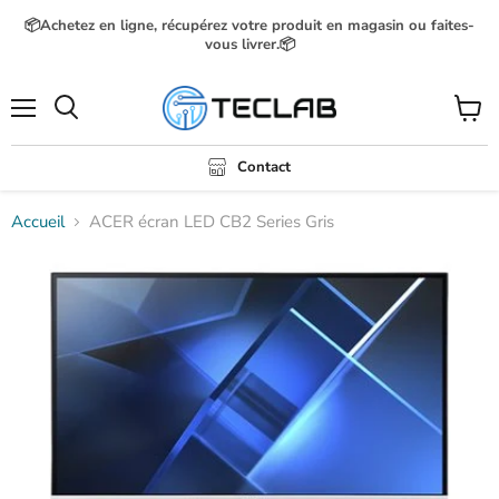
📦Achetez en ligne, récupérez votre produit en magasin ou faites-
vous livrer.📦
Menu
Voir
Rechercher
le
panier
Contact
Accueil
ACER écran LED CB2 Series Gris