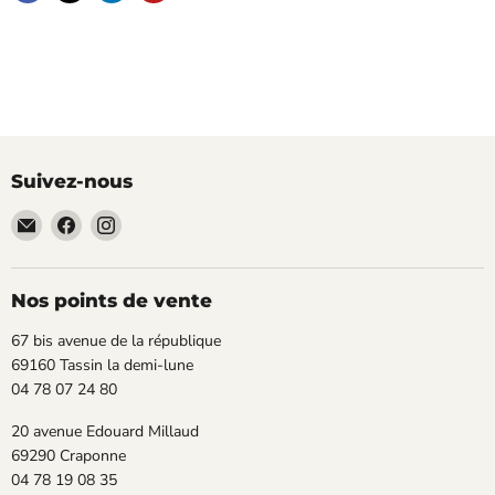
Suivez-nous
Email
Trouvez-
Trouvez-
TECLAB
nous
nous
sur
sur
Facebook
Instagram
Nos points de vente
67 bis avenue de la république
69160 Tassin la demi-lune
04 78 07 24 80
20 avenue Edouard Millaud
69290 Craponne
04 78 19 08 35