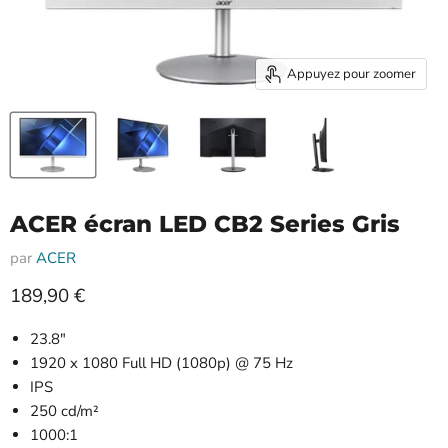
Appuyez pour zoomer
ACER écran LED CB2 Series Gris
par
ACER
Prix actuel
189,90 €
23.8"
1920 x 1080 Full HD (1080p) @ 75 Hz
IPS
250 cd/m²
1000:1