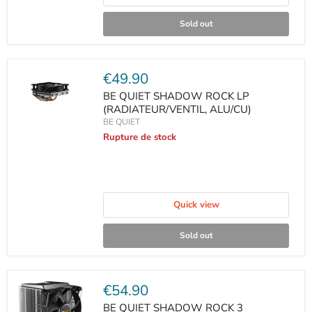
Sold out
Current
€49.90
price
BE QUIET SHADOW ROCK LP
(RADIATEUR/VENTIL, ALU/CU)
BE QUIET
Rupture de stock
Quick view
Sold out
Current
€54.90
price
BE QUIET SHADOW ROCK 3