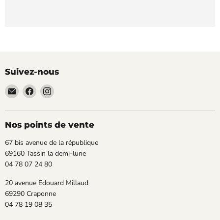
Suivez-nous
Email
Trouvez-
Trouvez-
TECLAB
nous
nous
sur
sur
Facebook
Instagram
Nos points de vente
67 bis avenue de la république
69160 Tassin la demi-lune
04 78 07 24 80
20 avenue Edouard Millaud
69290 Craponne
04 78 19 08 35