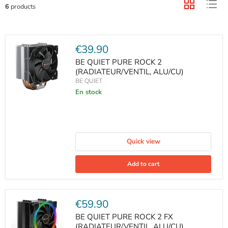
6
products
Current
€39.90
price
BE QUIET PURE ROCK 2
(RADIATEUR/VENTIL, ALU/CU)
BE QUIET
En stock
Quick view
Add to cart
Current
€59.90
price
BE QUIET PURE ROCK 2 FX
(RADIATEUR/VENTIL, ALU/CU)