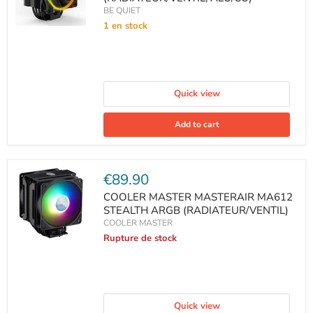
BE QUIET
1 en stock
Quick view
Add to cart
Current
€89.90
price
COOLER MASTER MASTERAIR MA612
STEALTH ARGB (RADIATEUR/VENTIL)
COOLER MASTER
Rupture de stock
Quick view