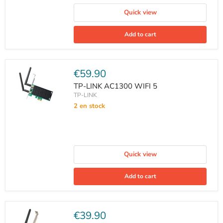
Quick view
Add to cart
Current
€59.90
price
TP-LINK AC1300 WIFI 5
TP-LINK
2 en stock
Quick view
Add to cart
Current
€39.90