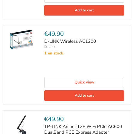
Add to cart
Current
€49.90
price
D-LINK Wireless AC1200
D-Link
1 en stock
Quick view
Add to cart
Current
€49.90
price
TP-LINK Archer T2E WiFi PCIe AC600
DualBand PCE Express Adapter