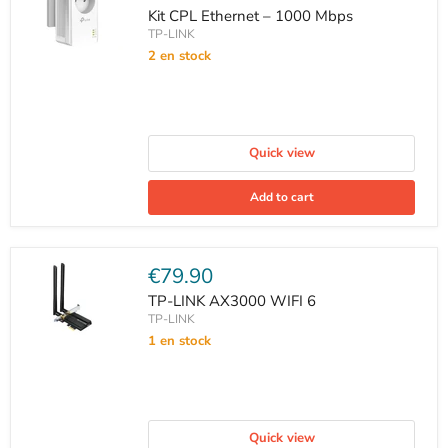
price
Kit CPL Ethernet – 1000 Mbps
TP-LINK
2 en stock
Quick view
Add to cart
Current
€79.90
price
TP-LINK AX3000 WIFI 6
TP-LINK
1 en stock
Quick view