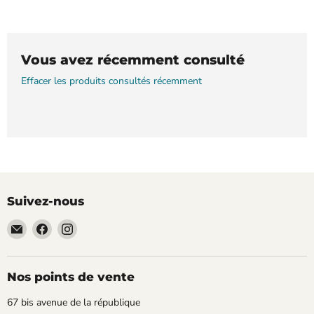
Vous avez récemment consulté
Effacer les produits consultés récemment
Suivez-nous
Email
Trouvez-
Trouvez-
TECLAB
nous
nous
sur
sur
Facebook
Instagram
Nos points de vente
67 bis avenue de la république