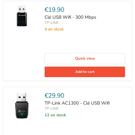
Current
€19.90
price
Clé USB Wifi - 300 Mbps
TP-LINK
4 en stock
Quick view
Add to cart
Current
€29.90
price
TP-Link AC1300 - Clé USB Wifi
TP-LINK
12 en stock