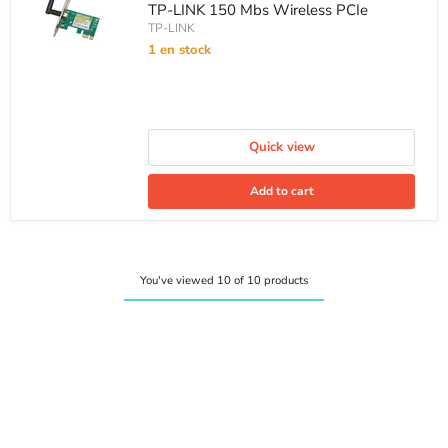
price
TP-LINK 150 Mbs Wireless PCIe
TP-LINK
1 en stock
Quick view
Add to cart
You've viewed 10 of 10 products