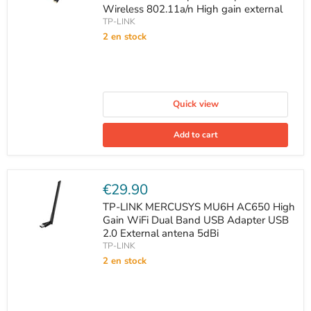
Wireless 802.11a/n High gain external
TP-LINK
2 en stock
Quick view
Add to cart
Current
€29.90
price
TP-LINK MERCUSYS MU6H AC650 High
Gain WiFi Dual Band USB Adapter USB
2.0 External antena 5dBi
TP-LINK
2 en stock