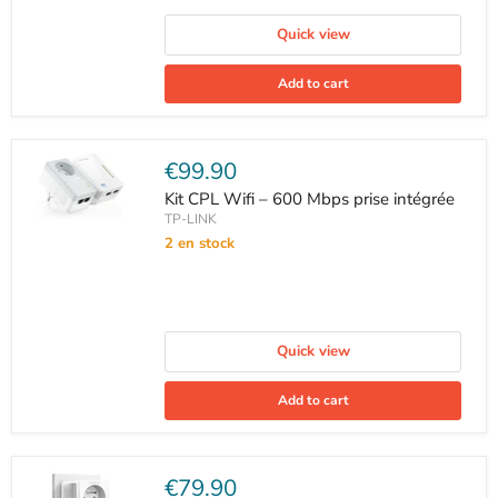
Quick view
Add to cart
Current
€99.90
price
Kit CPL Wifi – 600 Mbps prise intégrée
TP-LINK
2 en stock
Quick view
Add to cart
Current
€79.90