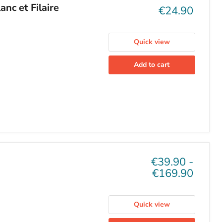
nc et Filaire
Current
€24.90
price
Quick view
Add to cart
€39.90
-
€169.90
Quick view