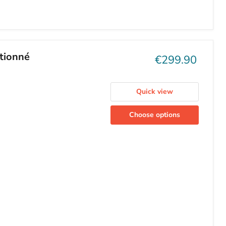
tionné
Current
€299.90
price
Quick view
Choose options