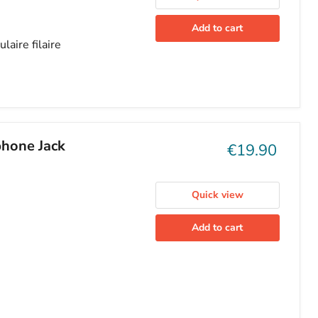
Add to cart
aire filaire
hone Jack
Current
€19.90
price
Quick view
Add to cart