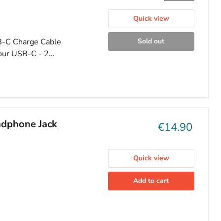
Quick view
SB-C Charge Cable
Sold out
ur USB-C - 2...
adphone Jack
Current
€14.90
price
Quick view
Add to cart