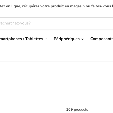
ez en ligne, récupérez votre produit en magasin ou faites-vous l
martphones / Tablettes
Périphériques
Composant
109
products