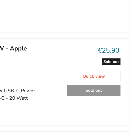
W - Apple
Current
€25.90
price
Sold out
Quick view
20W USB-C Power
Sold out
-C - 20 Watt