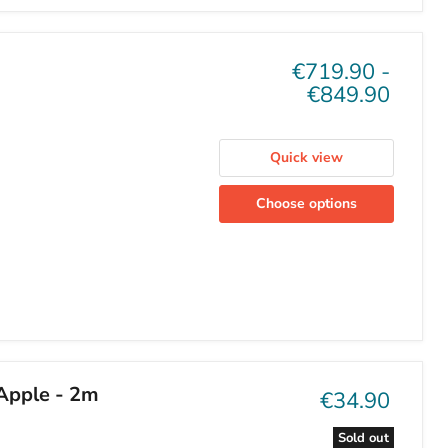
€719.90
-
€849.90
Quick view
Choose options
Apple - 2m
Current
€34.90
price
Sold out