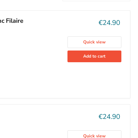
c Filaire
Current
€24.90
price
Quick view
Add to cart
Current
€24.90
price
Quick view