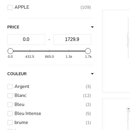
APPLE
109
PRICE
-
0.0
432.5
865.0
1.3k
1.7k
COULEUR
Argent
3
Blanc
12
Bleu
2
Bleu Intense
5
brume
1