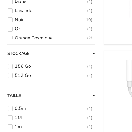
Jaune
1
Lavande
1
Noir
10
Or
1
Orange Cosmique
2
Outremer
2
STOCKAGE
Rose
3
Rouge
2
256 Go
4
Sarcelle
2
512 Go
4
Sauge
1
Vert
1
TAILLE
Violet
1
0.5m
1
1M
1
1m
1