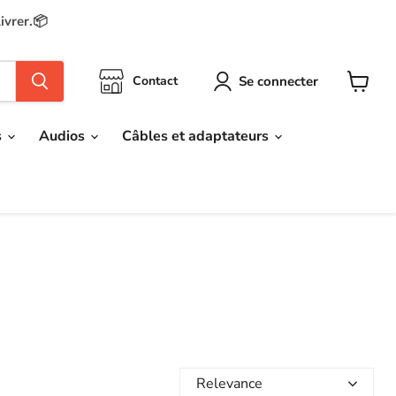
ivrer.📦
Se connecter
Contact
Voir
le
panier
s
Audios
Câbles et adaptateurs
Relevance